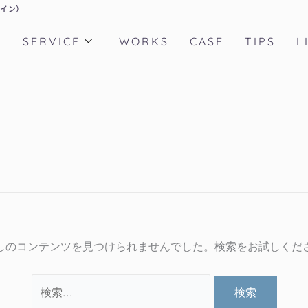
検
ザイン）
索
T
SERVICE
WORKS
CASE
TIPS
L
対
象:
しのコンテンツを見つけられませんでした。検索をお試しくだ