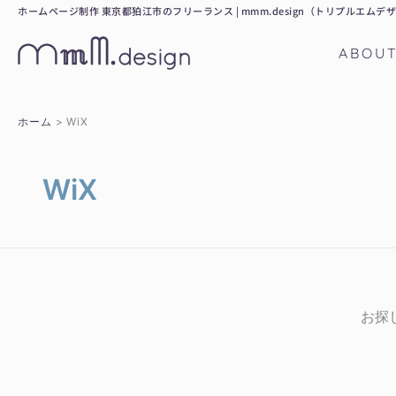
内
ホームページ制作 東京都狛江市のフリーランス | mmm.design（トリプルエムデ
容
ABOU
を
ス
キ
ホーム
WiX
ッ
プ
WiX
お探