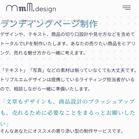
内
容
を
ランディングページ制作
ホーム
Service
ランディングページ制作
ス
キ
デザインや、テキスト、商品の切り口設計や見せ方などを含めて
ッ
トータルでLPを制作いたします。あなたの売りたい商品をヒアリ
プ
ング、売れる魅せ方から一緒に考えます。
「テキスト」「写真」などの素材は揃っていなくても大丈夫です。
トリプルエムデザインは提携しているライティング担当者がいる
ので、相談しながら一緒に準備いたします。
「文章もデザインも、商品設計のブラッシュアップ
も、売れるために必要なことをまるっとお願いした
い」
そんなあなたにオススメの寄り添い型の制作サービスです。