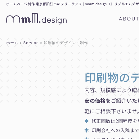
内
ホームページ制作 東京都狛江市のフリーランス | mmm.design（トリプルエムデ
容
ABOU
を
ス
キ
ホーム
Service
印刷物のデザイン・制作
ッ
プ
印刷物の
内容、規模感により臨
安の価格
をご紹介いた
軽にご相談下さいませ
修正回数は2回程度を
印刷会社への入稿ま