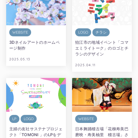
WEBSITE
LOGO
チラシ
3Dネイルアートのホームペ
狛江市の地域イベント「コマ
ージ制作
エミライトーク」のロゴとチ
ラシのデザイン
2025.05.13
2025.04.11
LP
LOGO
WEBSITE
主婦の友社サステナプロジェ
日本舞踊稽古場「花柳寿美巴
クト「TOMONI 」のLPをデ
磨映・寿美柚里 稽古場」さ