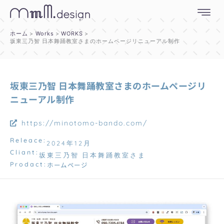
内
容
を
ホーム
Works
WORKS
ス
坂東三乃智 日本舞踊教室さまのホームページリニューアル制作
キ
ッ
プ
坂東三乃智 日本舞踊教室さまのホームページリ
ニューアル制作
https://minotomo-bando.com/
Releace:
2024年12月
Cliant:
坂東三乃智 日本舞踊教室さま
Prodact:
ホームページ