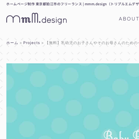
内
ホームページ制作 東京都狛江市のフリーランス | mmm.design（トリプルエムデ
容
ABOU
を
ス
キ
ホーム
Projects
【無料】乳幼児のお子さんやそのお母さんのための
ッ
プ