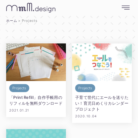
内
容
を
ホーム
Projects
ス
キ
ッ
プ
Projects
Projects
「Print Refill」自作手帳用の
子育て世代にエールを送りた
リフィルを無料ダウンロード
い！育児日めくりカレンダー
プロジェクト
2021.01.21
2020.10.04