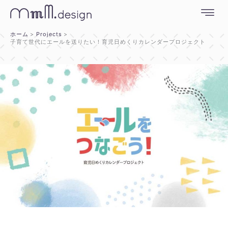
内
容
を
ホーム
Projects
ス
子育て世代にエールを送りたい！育児日めくりカレンダープロジェクト
キ
ッ
プ