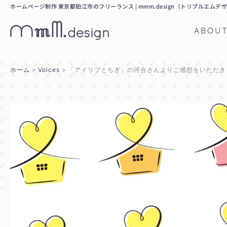
内
ホームページ制作 東京都狛江市のフリーランス | mmm.design（トリプルエムデ
容
ABOU
を
ス
キ
ホーム
Voices
「アイリブとちぎ」の河合さんよりご感想をいただき
ッ
プ