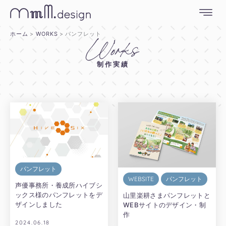
内
容
を
ホーム
WORKS
パンフレット
Works
ス
キ
制作実績
ッ
プ
パンフレット
WEBSITE
パンフレット
声優事務所・養成所ハイブシ
ックス様のパンフレットをデ
山里楽耕さまパンフレットと
ザインしました
WEBサイトのデザイン・制
作
2024.06.18