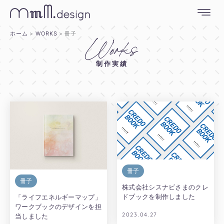
内
容
を
ホーム
WORKS
冊子
Works
ス
キ
制作実績
ッ
プ
冊子
冊子
株式会社シスナビさまのクレ
ドブックを制作しました
「ライフエネルギーマップ」
ワークブックのデザインを担
2023.04.27
当しました